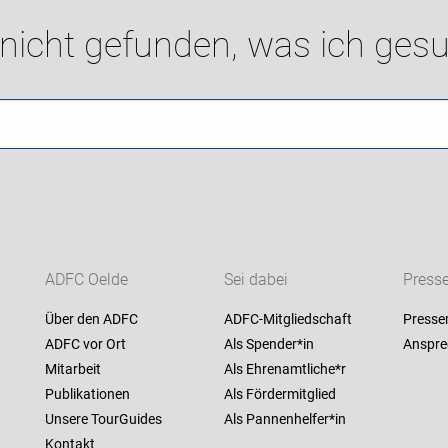
 nicht gefunden, was ich gesu
ADFC Oelde
Sei dabei
Press
Über den ADFC
ADFC-Mitgliedschaft
Presse
ADFC vor Ort
Als Spender*in
Anspre
Mitarbeit
Als Ehrenamtliche*r
Publikationen
Als Fördermitglied
Unsere TourGuides
Als Pannenhelfer*in
Kontakt