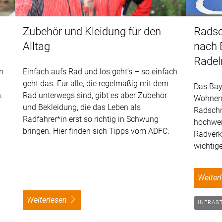
Zubehör und Kleidung für den
Radsc
Alltag
nach 
Radel
en
Einfach aufs Rad und los geht’s – so einfach
geht das. Für alle, die regelmäßig mit dem
Das Bay
.
Rad unterwegs sind, gibt es aber Zubehör
Wohnen,
und Bekleidung, die das Leben als
Radschn
Radfahrer*in erst so richtig in Schwung
hochwert
bringen. Hier finden sich Tipps vom ADFC.
Radverk
wichtige
weite
weiterlesen
INFRAS