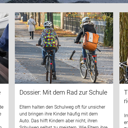
e
Dossier: Mit dem Rad zur Schule
T
r
de
Eltern halten den Schulweg oft für unsicher
e
und bringen ihre Kinder häufig mit dem
I
Auto. Das hilft Kindern aber nicht, ihren
en
n
Schulweg selbst zu meistern. Wie Eltern ihre