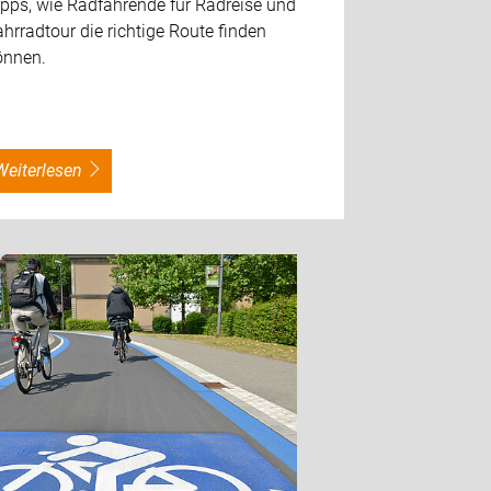
ipps, wie Radfahrende für Radreise und
hrradtour die richtige Route finden
önnen.
weiterlesen