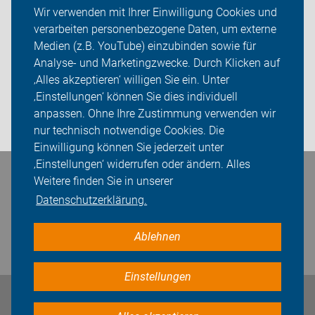
Themen
Wir verwenden mit Ihrer Einwilligung Cookies und
verarbeiten personenbezogene Daten, um externe
ADFC Oelde
Medien (z.B. YouTube) einzubinden sowie für
Analyse- und Marketingzwecke. Durch Klicken auf
Sei dabei
‚Alles akzeptieren‘ willigen Sie ein. Unter
Presse
‚Einstellungen‘ können Sie dies individuell
anpassen. Ohne Ihre Zustimmung verwenden wir
Login
nur technisch notwendige Cookies. Die
Einwilligung können Sie jederzeit unter
‚Einstellungen‘ widerrufen oder ändern. Alles
Bleiben Sie in Kontakt
Weitere finden Sie in unserer
Datenschutzerklärung.
Ablehnen
Einstellungen
Impressum
Datenschutz
Cookie-Einstellungen