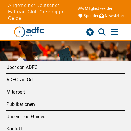
Allgemeiner Deutscher
Mitglied werden
Fahrrad-Club Ortsgruppe
Spenden
Newsletter
Oelde
Über den ADFC
ADFC vor Ort
Mitarbeit
Publikationen
Unsere TourGuides
Kontakt